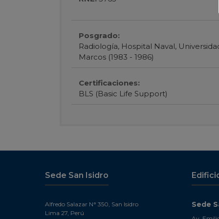
Posgrado:
Radiología, Hospital Naval, Universid
Marcos (1983 - 1986)
Certificaciones:
BLS (Basic Life Support)
Sede San Isidro
Edifici
Sede Sa
Alfredo Salazar N° 350, San Isidro
Lima 27, Perú
Av. Emili