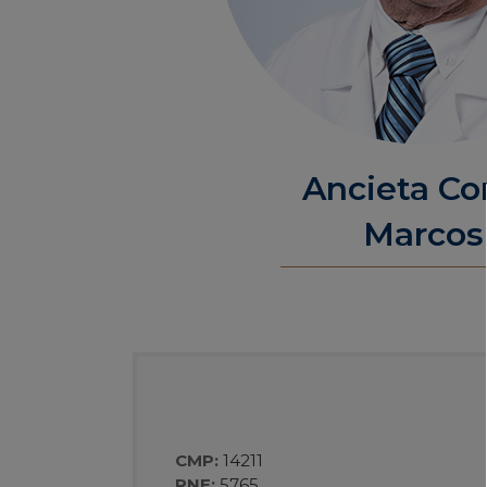
Ancieta Cor
Marcos
CMP:
14211
RNE:
5765