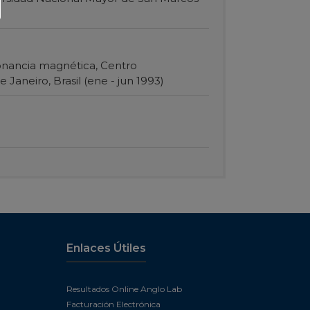
sonancia magnética, Centro
 Janeiro, Brasil (ene - jun 1993)
Enlaces Útiles
Resultados Online Anglo Lab
Facturación Electrónica