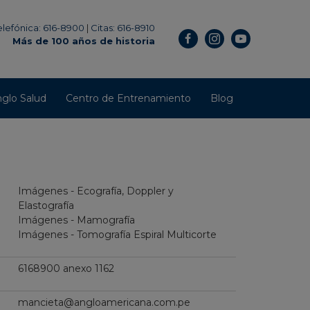
elefónica: 616-8900
|
Citas: 616-8910
Más de 100 años de historia
glo Salud
Centro de Entrenamiento
Blog
Imágenes - Ecografía, Doppler y
Elastografía
Imágenes - Mamografía
Imágenes - Tomografía Espiral Multicorte
6168900 anexo 1162
mancieta@angloamericana.com.pe