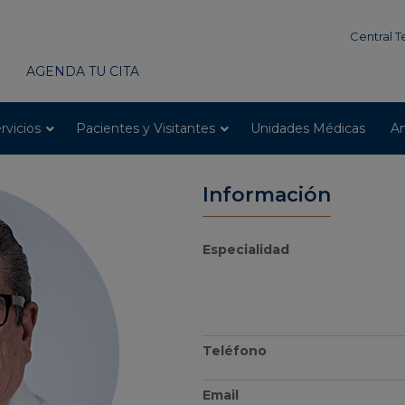
modal-check
Central T
AGENDA TU CITA
rvicios
Pacientes y Visitantes
Unidades Médicas
An
Información
Especialidad
Teléfono
Email