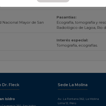
(1980)
Pasantías:
ad Nacional Mayor de San
Ecografía, tomografía y re
Radiológico de Lagoa, Rio de
Interés especial:
Tomografía, ecografías.
o Dr. Fleck
Sede La Molina
n Isidro
Av. La Fontana 362, La Molina
Lima 12, Perú
o Cavenecia 250, San Isidro