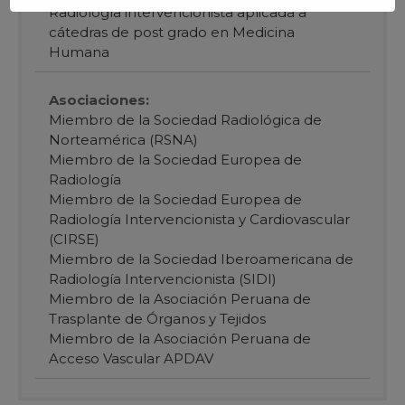
Radiología intervencionista aplicada a
cátedras de post grado en Medicina
Humana
Asociaciones:
Miembro de la Sociedad Radiológica de
Norteamérica (RSNA)
Miembro de la Sociedad Europea de
Radiología
Miembro de la Sociedad Europea de
Radiología Intervencionista y Cardiovascular
(CIRSE)
Miembro de la Sociedad Iberoamericana de
Radiología Intervencionista (SIDI)
Miembro de la Asociación Peruana de
Trasplante de Órganos y Tejidos
Miembro de la Asociación Peruana de
Acceso Vascular APDAV