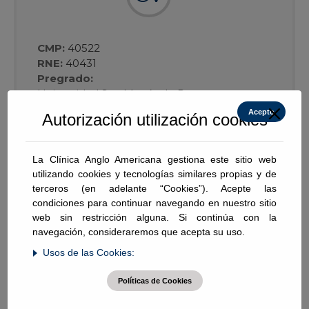
CMP:
40522
RNE:
40431
Pregrado:
Universidad San Martín de Porras
Acepto
Autorización utilización cookies
Posgrado:
Universidad Nacional Mayor de San Marcos
La Clínica Anglo Americana gestiona este sitio web
Pasantías:
utilizando cookies y tecnologías similares propias y de
Intervencionismo oncológico en el
terceros (en adelante “Cookies”). Acepte las
Hepatocarcinoma - Hospital Clinic de
condiciones para continuar navegando en nuestro sitio
Barcelona
web sin restricción alguna. Si continúa con la
navegación, consideraremos que acepta su uso.
Grados académicos:
Usos de las Cookies:
Título de Médico Cirujano
Titulo especialista en Radiología
Políticas de Cookies
Docencia:
Universidad Nacional Mayor de San Marcos :