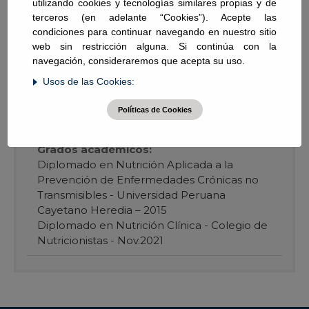
utilizando cookies y tecnologías similares propias y de
CNP:
04549
terceros (en adelante “Cookies”). Acepte las
Pregrado:
condiciones para continuar navegando en nuestro sitio
Facultad de Nutrición Universidad Femenina
web sin restricción alguna. Si continúa con la
del Sagrado Corazón - 2011
navegación, consideraremos que acepta su uso.
Usos de las Cookies:
Posgrado:
Nutrición Clínica con mención en Nutrición
Políticas de Cookies
Oncológica - Universidad Norbert Wiener -
2021
Grados académicos:
Diplomado en Nutrición Aplicada a la
Prevención de Enfermedades Crónicas no
Transmisibles - Universidad Peruana
Cayetano Heredia – 2015
Diplomado en Nutrición Clínica - Colegio de
Nutricionistas - Nov.2021