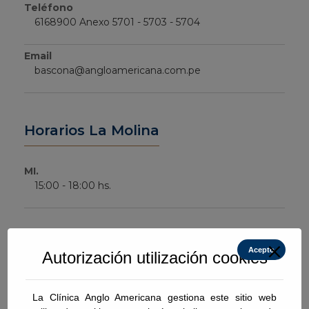
Teléfono
6168900 Anexo 5701 - 5703 - 5704
Email
bascona@angloamericana.com.pe
Horarios La Molina
MI.
15:00 - 18:00 hs.
Acepto
Autorización utilización cookies
CV
La Clínica Anglo Americana gestiona este sitio web