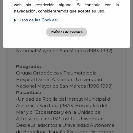
CV
web sin restricción alguna. Si continúa con la
navegación, consideraremos que acepta su uso.
Usos de las Cookies:
CMP:
25384
RNE:
12190
Políticas de Cookies
Pregrado:
Facultad de Medicina de la Universidad
Nacional Mayor de San Marcos (1983-1992)
Posgrado:
Cirugía Ortopédica y Traumatología,
Hospital Daniel A. Carrión, Universidad
Nacional Mayor de San Marcos (1996-1999)
Pasantías:
-Unidad de Rodilla del Institut Municipal d´
Asistencia Sanitaria (IMAS. Hospitales del
Mar y d´Esperanza) y en la Unidad de
Artroscopia de USP Institut Universitari
Desxeus, adscritos a Universidad Autónoma
de Barcelona, España (Octubre-Diciembre