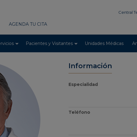
modal-check
Central T
AGENDA TU CITA
rvicios
Pacientes y Visitantes
Unidades Médicas
An
Información
Especialidad
Teléfono