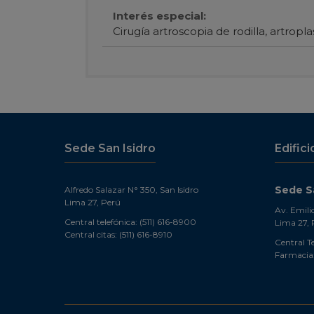
Interés especial:
Cirugía artroscopia de rodilla, artropla
Sede San Isidro
Edifici
Sede Sa
Alfredo Salazar N° 350, San Isidro
Lima 27, Perú
Av. Emili
Central telefónica: (511) 616-8900
Lima 27, 
Central citas: (511) 616-8910
Central Te
Farmacia: