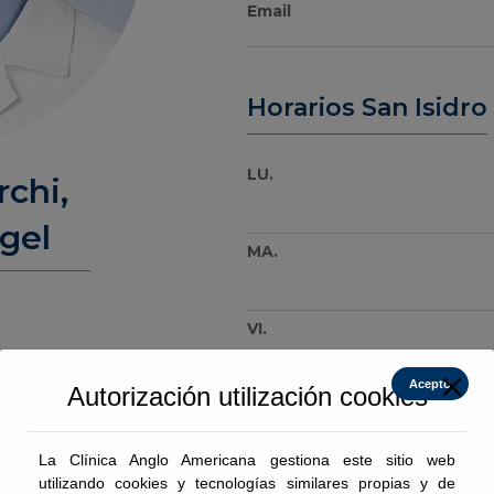
Email
Horarios San Isidro
LU.
chi,
gel
MA.
VI.
Acepto
Autorización utilización cookies
MI.
La Clínica Anglo Americana gestiona este sitio web
utilizando cookies y tecnologías similares propias y de