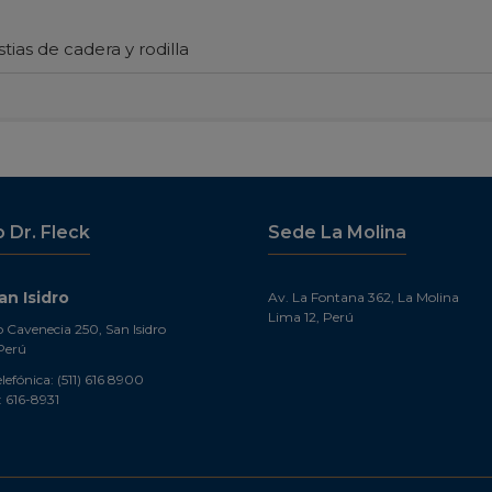
stias de cadera y rodilla
o Dr. Fleck
Sede La Molina
n Isidro
Av. La Fontana 362, La Molina
Lima 12, Perú
o Cavenecia 250, San Isidro
Perú
lefónica: (511) 616 8900
 616-8931