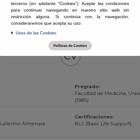
Horarios La Molina
terceros (en adelante “Cookies”). Acepte las condiciones
para continuar navegando en nuestro sitio web sin
restricción alguna. Si continúa con la navegación,
JU.
consideraremos que acepta su uso.
Usos de las Cookies:
Políticas de Cookies
CV
Pregrado:
Facultad de Medicina, Unive
(1985)
Certificaciones:
 Guillermo Almenara
BLS (Basic Life Support)