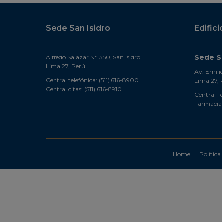
Sede San Isidro
Edifici
Sede Sa
Alfredo Salazar N° 350, San Isidro
Lima 27, Perú
Av. Emili
Central telefónica: (511) 616-8900
Lima 27, 
Central citas: (511) 616-8910
Central Te
Farmacia:
Home
Política