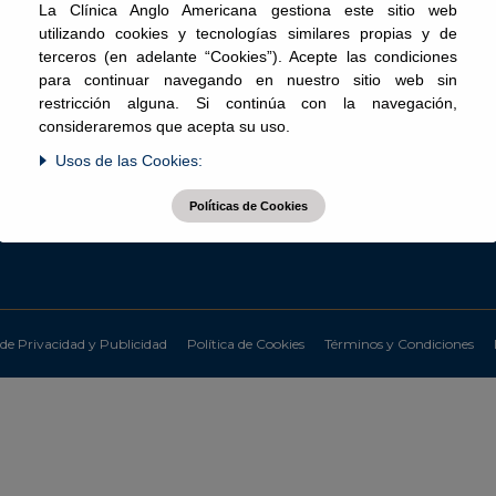
La Clínica Anglo Americana gestiona este sitio web
utilizando cookies y tecnologías similares propias y de
terceros (en adelante “Cookies”). Acepte las condiciones
o Dr. Fleck
Sede La Molina
para continuar navegando en nuestro sitio web sin
restricción alguna. Si continúa con la navegación,
consideraremos que acepta su uso.
n Isidro
Av. La Fontana 362, La Molina
Lima 12, Perú
Usos de las Cookies:
o Cavenecia 250, San Isidro
Perú
Políticas de Cookies
lefónica: (511) 616 8900
 616-8931
 de Privacidad y Publicidad
Política de Cookies
Términos y Condiciones