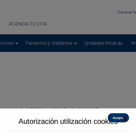
modal-check
Central T
AGENDA TU CITA
rvicios
Pacientes y Visitantes
Unidades Médicas
An
 buscando. Inténtalo realizando una búsqueda.
Acepto
Autorización utilización cookies