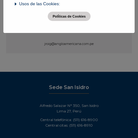
Usos de las Cookies:
Roig Arosemena, Javier Ernesto
Políticas de Cookies
Banco de Sangre
jroig@angloamericana.com.pe
Ver Perfil
Sede San Isidro
Alfredo Salazar N° 350, San Isidro
Lima 27, Perú
Central telefónica: (511) 616-8900
Central citas: (511) 616-8910