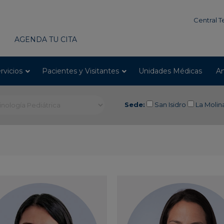
modal-check
Central T
AGENDA TU CITA
rvicios
Pacientes y Visitantes
Unidades Médicas
An
Sede:
San Isidro
La Molin