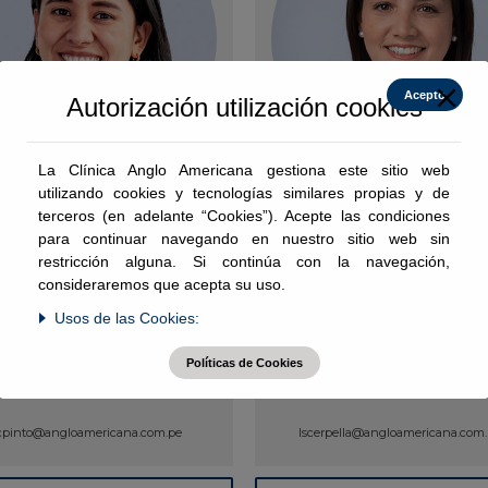
Acepto
Autorización utilización cookies
La Clínica Anglo Americana gestiona este sitio web
utilizando cookies y tecnologías similares propias y de
Pinto Paz, Cecilia
Scerpella Crespo,
terceros (en adelante “Cookies”). Acepte las condiciones
Luciana
para continuar navegando en nuestro sitio web sin
restricción alguna. Si continúa con la navegación,
consideraremos que acepta su uso.
Usos de las Cookies:
Endocrinología Pediátrica
Endocrinología Pediátric
Políticas de Cookies
cpinto@angloamericana.com.pe
lscerpella@angloamericana.com.