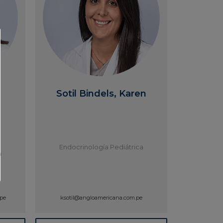
Sotil Bindels, Karen
Endocrinología Pediátrica
a
pe
ksotil@angloamericana.com.pe