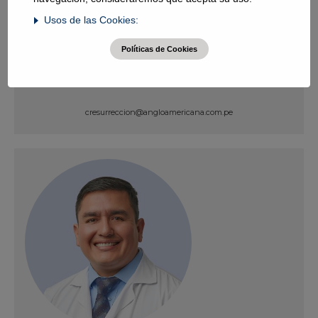
Usos de las Cookies:
Resurrección Delgado, Cristhian Pedro
Políticas de Cookies
Enfermedades Infecciosas y Tropicales
cresurreccion@angloamericana.com.pe
Ver Perfil