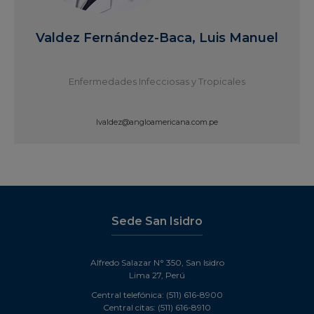
Valdez Fernández-Baca, Luis Manuel
Enfermedades Infecciosas y Tropicales
lvaldez@angloamericana.com.pe
Ver Perfil
Sede San Isidro
Alfredo Salazar N° 350, San Isidro
Lima 27, Perú
Central telefónica: (511) 616-8900
Central citas: (511) 616-8910