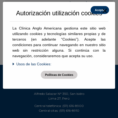
De La Rosa Martino, Luis
Acepto
Autorización utilización cookies
Ortopedia Oncológica
Traumatología y Ortopedia
La Clínica Anglo Americana gestiona este sitio web
utilizando cookies y tecnologías similares propias y de
terceros (en adelante “Cookies”). Acepte las
ldelarosa@angloamericana.com.pe
condiciones para continuar navegando en nuestro sitio
web sin restricción alguna. Si continúa con la
navegación, consideraremos que acepta su uso.
Ver Perfil
Usos de las Cookies:
Políticas de Cookies
Sede San Isidro
Alfredo Salazar N° 350, San Isidro
Lima 27, Perú
Central telefónica: (511) 616-8900
Central citas: (511) 616-8910