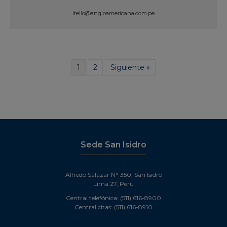
itello@angloamericana.com.pe
Ver Perfil
1
2
Siguiente »
Sede San Isidro
Alfredo Salazar N° 350, San Isidro
Lima 27, Perú
Central telefónica: (511) 616-8900
Central citas: (511) 616-8910