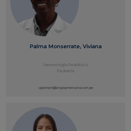
Palma Monserrate, Viviana
Neumología Pediátrica
Pediatría
vpalmam@angloamericana.com.pe
Ver Perfil