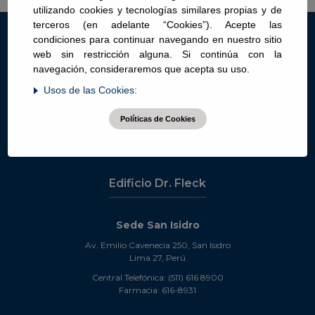
Ver Perfil
utilizando cookies y tecnologías similares propias y de
terceros (en adelante “Cookies”). Acepte las
condiciones para continuar navegando en nuestro sitio
Sede San Isidro
web sin restricción alguna. Si continúa con la
navegación, consideraremos que acepta su uso.
Alfredo Salazar N° 350, San Isidro
Usos de las Cookies:
Lima 27, Perú
Políticas de Cookies
Central telefónica: (511) 616-8900
Central citas: (511) 616-8910
Edificio Dr. Fleck
Sede San Isidro
Av. Emilio Cavenecia 250, San Isidro
Lima 27, Perú
Central Telefónica: (511) 616 8900
Farmacia: 616-8931