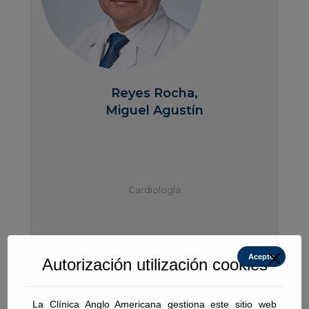
Reyes Rocha,
Miguel Agustín
Cardiología
Acepto
COORDINADOR DE LA ESPECIALIDAD
Autorización utilización cookies
mreyes@angloamericana.com.pe
La Clínica Anglo Americana gestiona este sitio web