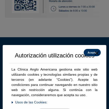
Sede San Isidro
Acepto
Autorización utilización cookies
Alfredo Salazar N° 350, San Isidro
Lima 27, Perú
La Clínica Anglo Americana gestiona este sitio web
utilizando cookies y tecnologías similares propias y de
Central telefónica: (511) 616-8900
terceros (en adelante “Cookies”). Acepte las
Central citas: (511) 616-8910
condiciones para continuar navegando en nuestro sitio
web sin restricción alguna. Si continúa con la
navegación, consideraremos que acepta su uso.
Edificio Dr. Fleck
Usos de las Cookies: