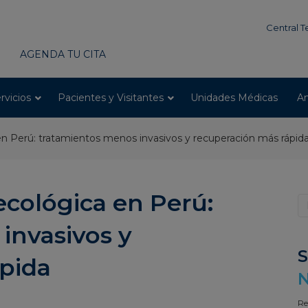
modal-check
Central T
AGENDA TU CITA
rvicios
Pacientes y Visitantes
Unidades Médicas
An
 en Perú: tratamientos menos invasivos y recuperación más rápid
ecológica en Perú:
invasivos y
S
pida
N
Re