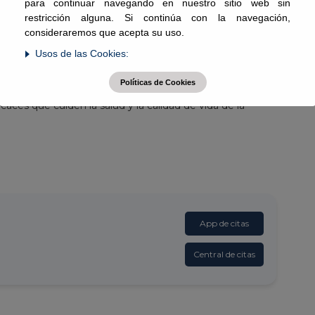
de ser necesario convertir el procedimiento a una
para continuar navegando en nuestro sitio web sin
restricción alguna. Si continúa con la navegación,
consideraremos que acepta su uso.
 decisión depende de factores como el estado de salud,
ta.
Usos de las Cookies:
vance que integra tecnología de vanguardia, experiencia
Políticas de Cookies
 procedimientos menos invasivos y recuperaciones más
icaces que cuiden la salud y la calidad de vida de la
App de citas
Central de citas