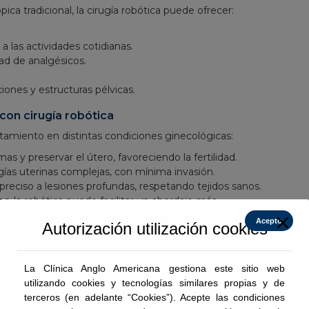
ca tradicional, la cirugía robótica puede ofrecer:
 las actividades cotidianas.
ad de analgésicos.
ones y estructuras pélvicas.
con cirugía robótica
atamiento en distintas condiciones ginecológicas:
mas y preservar el útero, favoreciendo la fertilidad.
ogías uterinas complejas, con mínima invasión.
 preciso a lesiones profundas, respetando tejidos sanos.
s, la robótica puede facilitar un abordaje más
Acepto
Autorización utilización cookies
 aplica en otras áreas, te invitamos a leer nuestro
ficios en procedimientos digestivos.
La Clínica Anglo Americana gestiona este sitio web
utilizando cookies y tecnologías similares propias y de
 cualquier cirugía: infección, sangrado o
terceros (en adelante “Cookies”). Acepte las condiciones