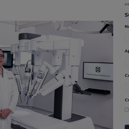
pa
S
N
A
C
C