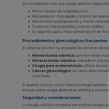
En comparación con una cirugía abierta o laparoscópi
Menor tiempo de hospitalización.
Recuperación más rápida y retorno temprano a
Menos dolor postoperatorio y menor necesid
Cicatrices más pequeñas y menos visibles.
En algunos casos, mejor preservación de funci
Procedimientos ginecológicos frecuentes 
El sistema Da Vinci ha ampliado las opciones de tr
Miomectomía robótica
: permite retirar mio
Histerectomía robótica
: indicada en patol
Cirugía para endometriosis
: ofrece acceso
Cáncer ginecológico
: en casos seleccionado
controlado.
Si quieres conocer cómo esta tecnología también se
artículo sobre
cirugía abdominal robótica
y sus bene
Seguridad y consideraciones
La cirugía robótica comparte los mismos riesgos que