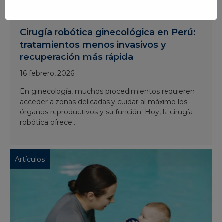
Cirugía robótica ginecológica en Perú:
tratamientos menos invasivos y
recuperación más rápida
16 febrero, 2026
En ginecología, muchos procedimientos requieren
acceder a zonas delicadas y cuidar al máximo los
órganos reproductivos y su función. Hoy, la cirugía
robótica ofrece...
Artículos