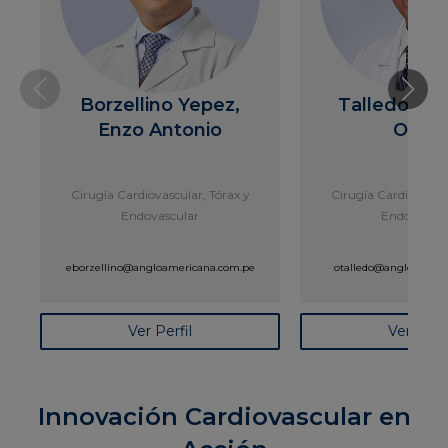
Borzellino Yepez,
Talledo Qua
Enzo Antonio
Oscar
Cirugía Cardiovascular, Tórax y
Cirugía Cardiovascul
Endovascular
Endovascul
eborzellino@angloamericana.com.pe
otalledo@angloameri
Ver Perfil
Ver Perfi
Innovación Cardiovascular en