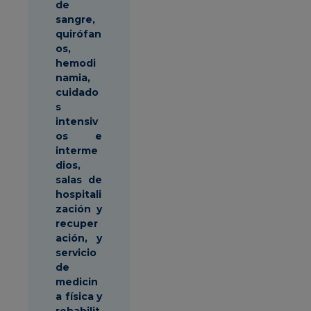
de
sangre,
quirófan
os,
hemodi
namia,
cuidado
s
intensiv
os e
interme
dios,
salas de
hospitali
zación y
recuper
ación, y
servicio
de
medicin
a física y
rehabilit