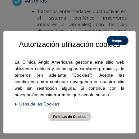
Arterias
Tratamos enfermedades obstructivas en
el sistema periférico (miembros
inferiores o viscerales) con técnicas
diagnósticas y terapéuticas como
arteriografías, angioplastias,
Acepto
Autorización utilización cookies
trombolíticos, stents, bypass o
endarterectomía.
En enfermedades de dilatación arterial,
La Clínica Anglo Americana gestiona este sitio web
como aneurismas o desgarros, aplicamos
utilizando cookies y tecnologías similares propias y de
cirugía abierta o técnicas endovasculares
terceros (en adelante “Cookies”). Acepte las
con stents recubiertos.
condiciones para continuar navegando en nuestro sitio
Para prevenir embolias cerebrales,
web sin restricción alguna. Si continúa con la
tratamos la lesión obstructiva de la
navegación, consideraremos que acepta su uso.
arteria carótida mediante
endarterectomía (limpieza de la placa
Usos de las Cookies:
con cirugía) o, en casos puntuales, la
colocación de un stent.
Políticas de Cookies
3. Enfermedades Torácicas: