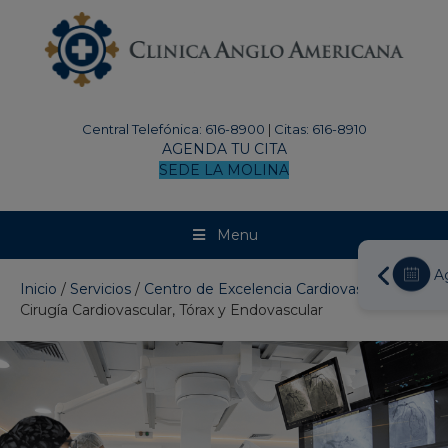
modal-check
Central Telefónica: 616-8900
|
Citas: 616-8910
AGENDA TU CITA
SEDE LA MOLINA
Menu
A
Inicio
/
Servicios
/
Centro de Excelencia Cardiovascular
/
Cirugía Cardiovascular, Tórax y Endovascular