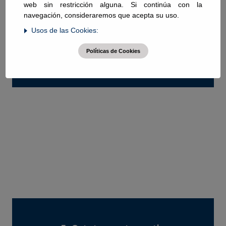
web sin restricción alguna. Si continúa con la
La pleurodésis es un procedimiento que se realiza
navegación, consideraremos que acepta su uso.
a través de un drenaje de tórax, consiste en
Usos de las Cookies:
administrar un medicamento en las pleuras para
que éstas se adhieran y evitar así la producción
excesiva de líquido pleural. También se puede
Políticas de Cookies
realizar por Videotoracoscopia.