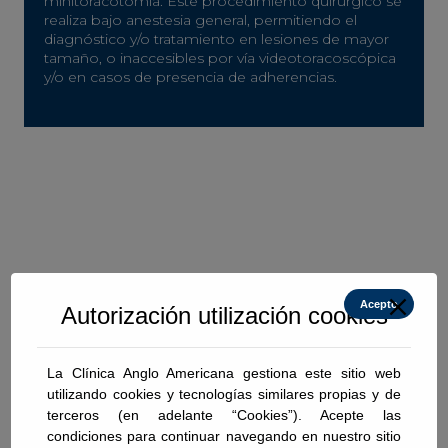
minitoracotomía. Este procedimiento quirúrgico se
realiza bajo anestesia general, permitiendo el
diagnóstico y/o tratamiento en lesiones de mayor
tamaño, o inaccesibles por vía videotoracoscópica
y/o en casos de presencia de adherencias.
Acepto
Autorización utilización cookies
La Clínica Anglo Americana gestiona este sitio web
utilizando cookies y tecnologías similares propias y de
4. Pleurodesis química y/o mecánica
terceros (en adelante “Cookies”). Acepte las
para derrames pleurales recidivantes:
condiciones para continuar navegando en nuestro sitio