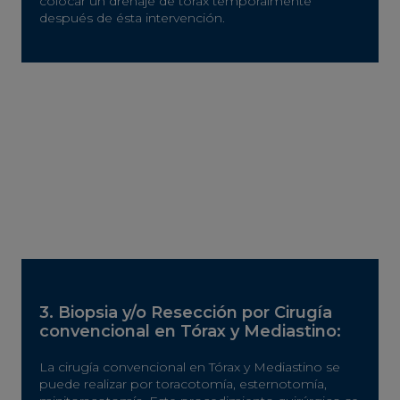
colocar un drenaje de tórax temporalmente
después de ésta intervención.
3. Biopsia y/o Resección por Cirugía
convencional en Tórax y Mediastino:
La cirugía convencional en Tórax y Mediastino se
puede realizar por toracotomía, esternotomía,